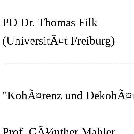
PD Dr. Thomas Filk
(UniversitÃ¤t Freiburg)
_____________________
"KohÃ¤renz und DekohÃ¤r
Prof. GÃ¼nther Mahler