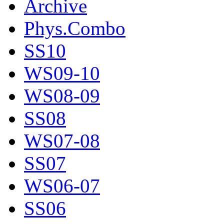
Archive
Phys.Combo
SS10
WS09-10
WS08-09
SS08
WS07-08
SS07
WS06-07
SS06