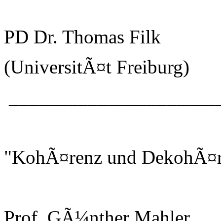
PD Dr. Thomas Filk
(UniversitÃ¤t Freiburg)
_____________________
"KohÃ¤renz und DekohÃ¤r
Prof. GÃ¼nther Mahler