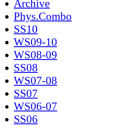
Archive
Phys.Combo
SS10
WS09-10
WS08-09
SS08
WS07-08
SS07
WS06-07
SS06