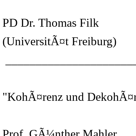
PD Dr. Thomas Filk
(UniversitÃ¤t Freiburg)
_____________________
"KohÃ¤renz und DekohÃ¤r
Prof. GÃ¼nther Mahler