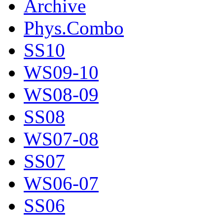
Archive
Phys.Combo
SS10
WS09-10
WS08-09
SS08
WS07-08
SS07
WS06-07
SS06