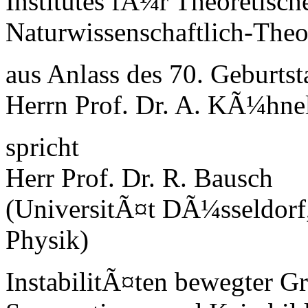
Institutes fÃ¼r Theoretisch
Naturwissenschaftlich-Theo
aus Anlass des 70. Geburts
Herrn Prof. Dr. A. KÃ¼hne
spricht
Herr Prof. Dr. R. Bausch
(UniversitÃ¤t DÃ¼sseldorf,
Physik)
InstabilitÃ¤ten bewegter G