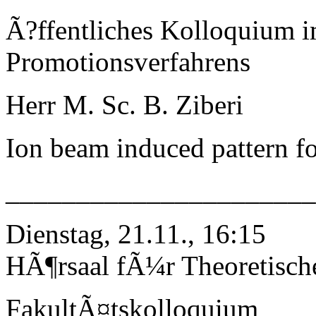
Ã?ffentliches Kolloquium 
Promotionsverfahrens
Herr M. Sc. B. Ziberi
Ion beam induced pattern f
_____________________
Dienstag, 21.11., 16:15
HÃ¶rsaal fÃ¼r Theoretisch
FakultÃ¤tskolloquium