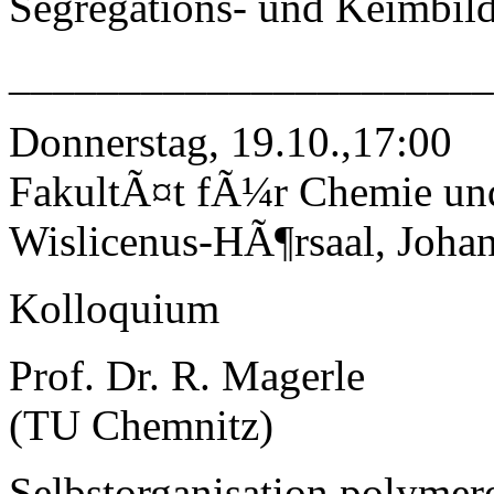
Segregations- und Keimbil
______________________
Donnerstag, 19.10.,17:00
FakultÃ¤t fÃ¼r Chemie un
Wislicenus-HÃ¶rsaal, Johan
Kolloquium
Prof. Dr. R. Magerle
(TU Chemnitz)
Selbstorganisation polymer