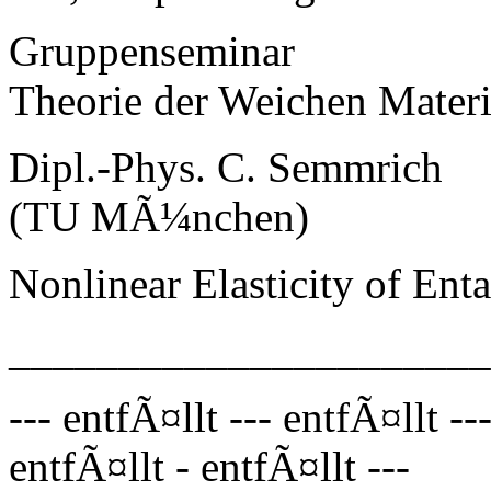
Gruppenseminar
Theorie der Weichen Mater
Dipl.-Phys. C. Semmrich
(TU MÃ¼nchen)
Nonlinear Elasticity of En
_____________________
--- entfÃ¤llt --- entfÃ¤llt --
entfÃ¤llt - entfÃ¤llt ---