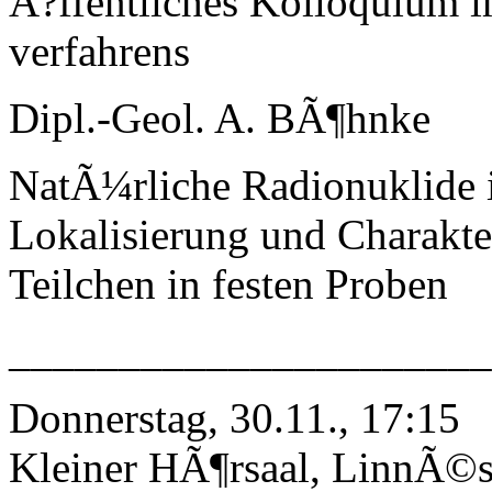
Ã?ffentliches Kolloquium 
verfahrens
Dipl.-Geol. A. BÃ¶hnke
NatÃ¼rliche Radionuklide i
Lokalisierung und Charakte
Teilchen in festen Proben
______________________
Donnerstag, 30.11., 17:15
Kleiner HÃ¶rsaal, LinnÃ©st