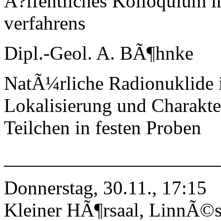
Ã?ffentliches Kolloquium 
verfahrens
Dipl.-Geol. A. BÃ¶hnke
NatÃ¼rliche Radionuklide i
Lokalisierung und Charakte
Teilchen in festen Proben
______________________
Donnerstag, 30.11., 17:15
Kleiner HÃ¶rsaal, LinnÃ©st