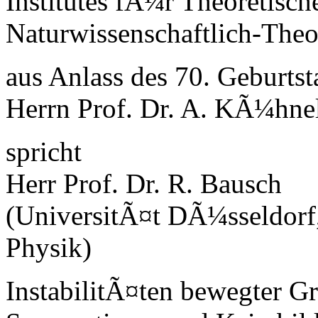
Institutes fÃ¼r Theoretisch
Naturwissenschaftlich-Theo
aus Anlass des 70. Geburts
Herrn Prof. Dr. A. KÃ¼hne
spricht
Herr Prof. Dr. R. Bausch
(UniversitÃ¤t DÃ¼sseldorf,
Physik)
InstabilitÃ¤ten bewegter G