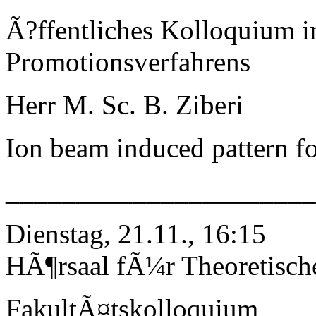
Ã?ffentliches Kolloquium 
Promotionsverfahrens
Herr M. Sc. B. Ziberi
Ion beam induced pattern f
_____________________
Dienstag, 21.11., 16:15
HÃ¶rsaal fÃ¼r Theoretisch
FakultÃ¤tskolloquium