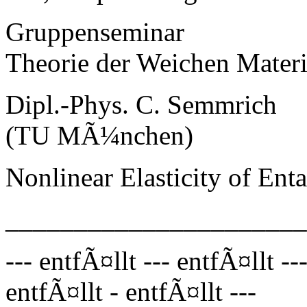
Gruppenseminar
Theorie der Weichen Mater
Dipl.-Phys. C. Semmrich
(TU MÃ¼nchen)
Nonlinear Elasticity of En
_____________________
--- entfÃ¤llt --- entfÃ¤llt --
entfÃ¤llt - entfÃ¤llt ---