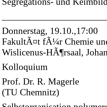
Segregations- und Keimbil
______________________
Donnerstag, 19.10.,17:00
FakultÃ¤t fÃ¼r Chemie un
Wislicenus-HÃ¶rsaal, Johan
Kolloquium
Prof. Dr. R. Magerle
(TU Chemnitz)
Selbstorganisation polymer