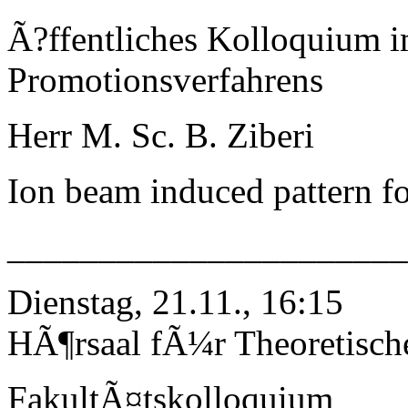
Ã?ffentliches Kolloquium 
Promotionsverfahrens
Herr M. Sc. B. Ziberi
Ion beam induced pattern f
_____________________
Dienstag, 21.11., 16:15
HÃ¶rsaal fÃ¼r Theoretisch
FakultÃ¤tskolloquium