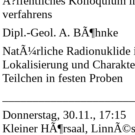
Ã?ffentliches Kolloquium 
verfahrens
Dipl.-Geol. A. BÃ¶hnke
NatÃ¼rliche Radionuklide i
Lokalisierung und Charakte
Teilchen in festen Proben
______________________
Donnerstag, 30.11., 17:15
Kleiner HÃ¶rsaal, LinnÃ©st