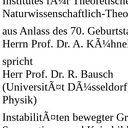
Institutes fÃ¼r Theoretisch
Naturwissenschaftlich-Theo
aus Anlass des 70. Geburts
Herrn Prof. Dr. A. KÃ¼hne
spricht
Herr Prof. Dr. R. Bausch
(UniversitÃ¤t DÃ¼sseldorf,
Physik)
InstabilitÃ¤ten bewegter G