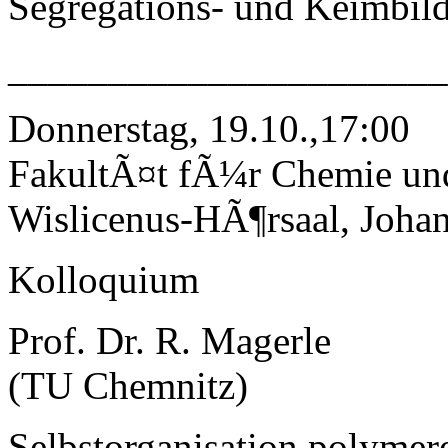
Segregations- und Keimbil
______________________
Donnerstag, 19.10.,17:00
FakultÃ¤t fÃ¼r Chemie un
Wislicenus-HÃ¶rsaal, Johan
Kolloquium
Prof. Dr. R. Magerle
(TU Chemnitz)
Selbstorganisation polymer