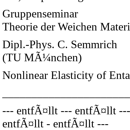
Gruppenseminar
Theorie der Weichen Mater
Dipl.-Phys. C. Semmrich
(TU MÃ¼nchen)
Nonlinear Elasticity of En
_____________________
--- entfÃ¤llt --- entfÃ¤llt --
entfÃ¤llt - entfÃ¤llt ---