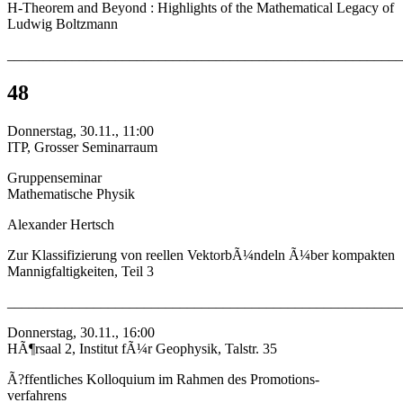
H-Theorem and Beyond : Highlights of the Mathematical Legacy of
Ludwig Boltzmann
_______________________________________________________
48
Donnerstag, 30.11., 11:00
ITP, Grosser Seminarraum
Gruppenseminar
Mathematische Physik
Alexander Hertsch
Zur Klassifizierung von reellen VektorbÃ¼ndeln Ã¼ber kompakten
Mannigfaltigkeiten, Teil 3
_______________________________________________________
Donnerstag, 30.11., 16:00
HÃ¶rsaal 2, Institut fÃ¼r Geophysik, Talstr. 35
Ã?ffentliches Kolloquium im Rahmen des Promotions-
verfahrens