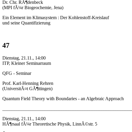
Dr. Chr. RÃ¶denbeck
(MPI fÃ¼r Biogeochemie, Jena)
Ein Element im Klimasystem : Der Kohlenstoff-Kreislauf
und seine Quantifizierung
47
Dienstag, 21.11., 14:00
ITP, Kleiner Seminarraum
QFG - Seminar
Prof. Karl-Henning Rehren
(UniversitÃ¤t GÃ¶ttingen)
Quantum Field Theory with Boundaries - an Algebraic Approach
_______________________________________________________
Dienstag, 21.11., 14:00
HÃ¶rsaal fÃ¼r Theoretische Physik, LinnÃ©str. 5