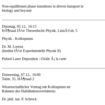
Non-equilibrium phase transitions in driven transport in
biology and beyond
_______________________________________________________
Dienstag, 05.12., 16:15
HÃ¶rsaal fÃ¼r Theoretische Physik, LinnÃ©str. 5
Physik - Kolloquium
Dr. M. Lorenz
(Institut fÃ¼r Experimentelle Physik II)
Pulsed Laser Deposition : Oxide Ã¡ la carte
_______________________________________________________
Donnerstag, 07.12., 16:00
Talstr. 35, HÃ¶rsaal 2
Wissenschaftlicher Vortrag mit Kolloquium im
Rahmen des Habilitationsverfahrens
Dr. phil. nat. P. Schreck