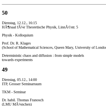
_______________________________________________________
50
Dienstag, 12.12., 16:15
HÃ¶rsaal fÃ¼r Theoretische Physik, LinnÃ©str. 5
Physik - Kolloquium
Prof. Dr. R. Klages
(School of Mathematical Sciences, Queen Mary, University of Londo
Deterministic chaos and diffusion : from simple models
towards experiments
49
Dienstag, 05.12., 14:00
ITP, Grosser Seminarraum
TKM - Seminar
Dr. habil. Thomas Franosch
(LMU MÃ¼nchen)