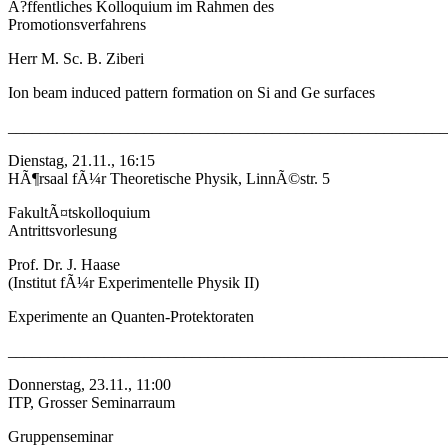
Ã?ffentliches Kolloquium im Rahmen des
Promotionsverfahrens
Herr M. Sc. B. Ziberi
Ion beam induced pattern formation on Si and Ge surfaces
_______________________________________________________
Dienstag, 21.11., 16:15
HÃ¶rsaal fÃ¼r Theoretische Physik, LinnÃ©str. 5
FakultÃ¤tskolloquium
Antrittsvorlesung
Prof. Dr. J. Haase
(Institut fÃ¼r Experimentelle Physik II)
Experimente an Quanten-Protektoraten
_______________________________________________________
Donnerstag, 23.11., 11:00
ITP, Grosser Seminarraum
Gruppenseminar