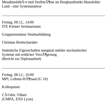
MetallmobilitÃ¤t imd StoffstrÃ¶me im Bergbaudistrikt Mansfelder
Land - eine Systemanalyse
_______________________________________________________
Freitag, 08.12., 14:00
ITP, Kleiner Seminarraum
Gruppenseminar Strukturbildung
Christian Brettschneider
Statistische Eigenschaften marginal stabiler stochastischer
Systeme mit zeitlicher VerzÃ¶gerung
(Bericht zur Diplomarbeit)
_______________________________________________________
Freitag, 08.12., 16:00
MPI, Leibniz-HÃ¶rsaal (G 10)
Kolloquium
CÃ©dric Villani
(UMPA, ENS Lyon)