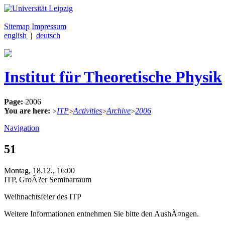
Sitemap
Impressum
english
|
deutsch
Institut für Theoretische Physik
Page:
2006
You are here:
ITP
Activities
Archive
2006
>
>
>
>
Navigation
51
Montag, 18.12., 16:00
ITP, GroÃ?er Seminarraum
Weihnachtsfeier des ITP
Weitere Informationen entnehmen Sie bitte den AushÃ¤ngen.