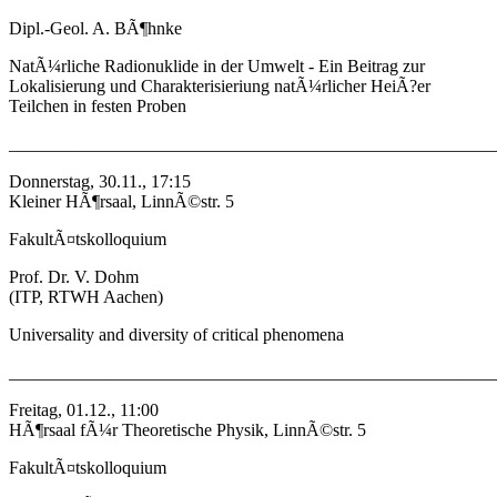
Dipl.-Geol. A. BÃ¶hnke
NatÃ¼rliche Radionuklide in der Umwelt - Ein Beitrag zur
Lokalisierung und Charakterisieriung natÃ¼rlicher HeiÃ?er
Teilchen in festen Proben
_______________________________________________________
Donnerstag, 30.11., 17:15
Kleiner HÃ¶rsaal, LinnÃ©str. 5
FakultÃ¤tskolloquium
Prof. Dr. V. Dohm
(ITP, RTWH Aachen)
Universality and diversity of critical phenomena
_______________________________________________________
Freitag, 01.12., 11:00
HÃ¶rsaal fÃ¼r Theoretische Physik, LinnÃ©str. 5
FakultÃ¤tskolloquium