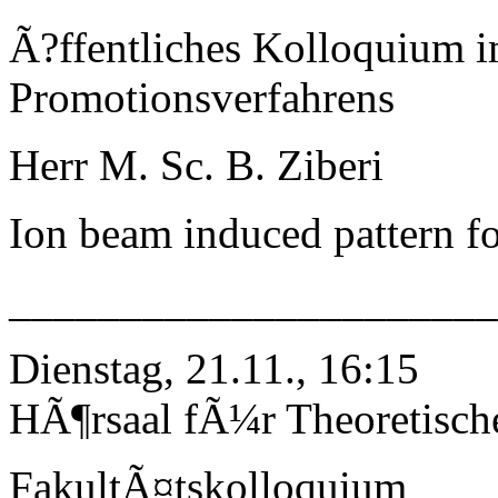
Ã?ffentliches Kolloquium 
Promotionsverfahrens
Herr M. Sc. B. Ziberi
Ion beam induced pattern f
_____________________
Dienstag, 21.11., 16:15
HÃ¶rsaal fÃ¼r Theoretisch
FakultÃ¤tskolloquium