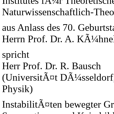
Institutes fÃ¼r Theoretisch
Naturwissenschaftlich-Theo
aus Anlass des 70. Geburts
Herrn Prof. Dr. A. KÃ¼hne
spricht
Herr Prof. Dr. R. Bausch
(UniversitÃ¤t DÃ¼sseldorf,
Physik)
InstabilitÃ¤ten bewegter G