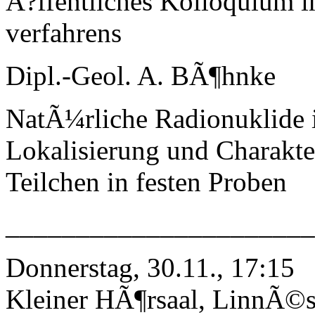
Ã?ffentliches Kolloquium 
verfahrens
Dipl.-Geol. A. BÃ¶hnke
NatÃ¼rliche Radionuklide i
Lokalisierung und Charakte
Teilchen in festen Proben
______________________
Donnerstag, 30.11., 17:15
Kleiner HÃ¶rsaal, LinnÃ©st