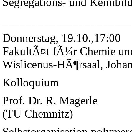
Segregations- und Keimbil
______________________
Donnerstag, 19.10.,17:00
FakultÃ¤t fÃ¼r Chemie un
Wislicenus-HÃ¶rsaal, Johan
Kolloquium
Prof. Dr. R. Magerle
(TU Chemnitz)
Selbstorganisation polymer