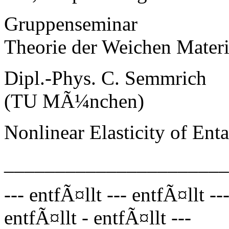
Gruppenseminar
Theorie der Weichen Mater
Dipl.-Phys. C. Semmrich
(TU MÃ¼nchen)
Nonlinear Elasticity of En
_____________________
--- entfÃ¤llt --- entfÃ¤llt --
entfÃ¤llt - entfÃ¤llt ---