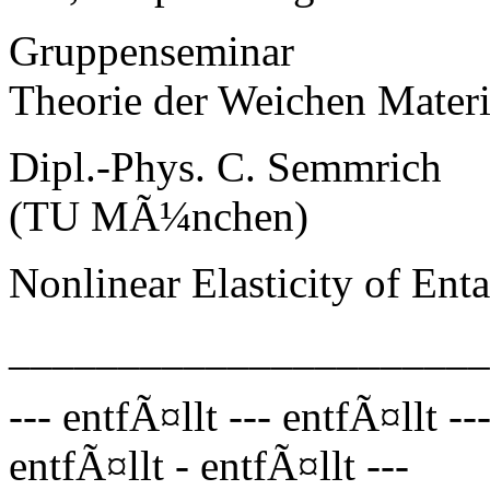
Gruppenseminar
Theorie der Weichen Mater
Dipl.-Phys. C. Semmrich
(TU MÃ¼nchen)
Nonlinear Elasticity of En
_____________________
--- entfÃ¤llt --- entfÃ¤llt --
entfÃ¤llt - entfÃ¤llt ---