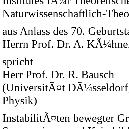
Institutes fÃ¼r Theoretisch
Naturwissenschaftlich-Theo
aus Anlass des 70. Geburts
Herrn Prof. Dr. A. KÃ¼hne
spricht
Herr Prof. Dr. R. Bausch
(UniversitÃ¤t DÃ¼sseldorf,
Physik)
InstabilitÃ¤ten bewegter G