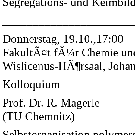
Segregations- und Keimbil
______________________
Donnerstag, 19.10.,17:00
FakultÃ¤t fÃ¼r Chemie un
Wislicenus-HÃ¶rsaal, Johan
Kolloquium
Prof. Dr. R. Magerle
(TU Chemnitz)
Selbstorganisation polymer