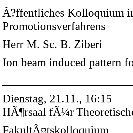
Ã?ffentliches Kolloquium 
Promotionsverfahrens
Herr M. Sc. B. Ziberi
Ion beam induced pattern f
_____________________
Dienstag, 21.11., 16:15
HÃ¶rsaal fÃ¼r Theoretisch
FakultÃ¤tskolloquium