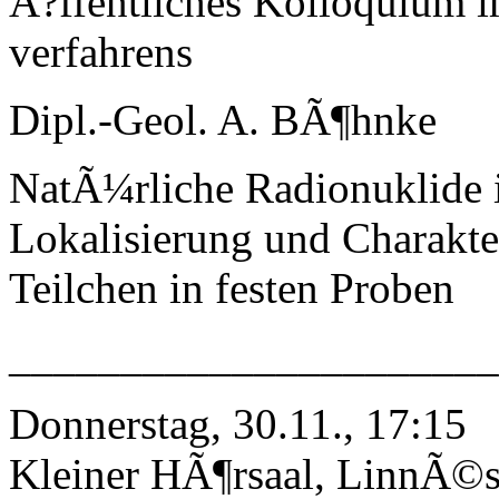
Ã?ffentliches Kolloquium 
verfahrens
Dipl.-Geol. A. BÃ¶hnke
NatÃ¼rliche Radionuklide i
Lokalisierung und Charakte
Teilchen in festen Proben
______________________
Donnerstag, 30.11., 17:15
Kleiner HÃ¶rsaal, LinnÃ©st