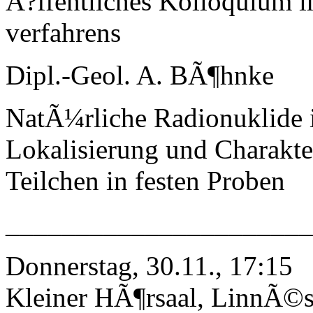
Ã?ffentliches Kolloquium 
verfahrens
Dipl.-Geol. A. BÃ¶hnke
NatÃ¼rliche Radionuklide i
Lokalisierung und Charakte
Teilchen in festen Proben
______________________
Donnerstag, 30.11., 17:15
Kleiner HÃ¶rsaal, LinnÃ©st