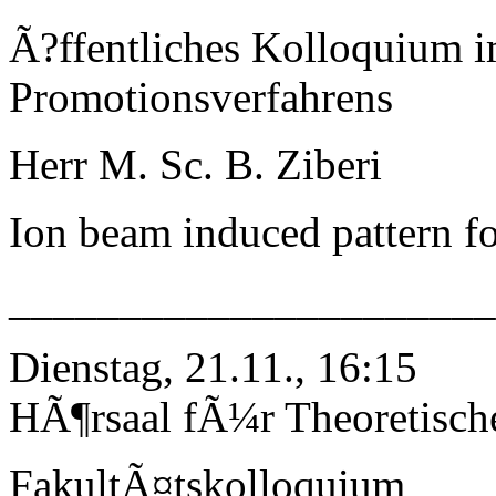
Ã?ffentliches Kolloquium 
Promotionsverfahrens
Herr M. Sc. B. Ziberi
Ion beam induced pattern f
_____________________
Dienstag, 21.11., 16:15
HÃ¶rsaal fÃ¼r Theoretisch
FakultÃ¤tskolloquium