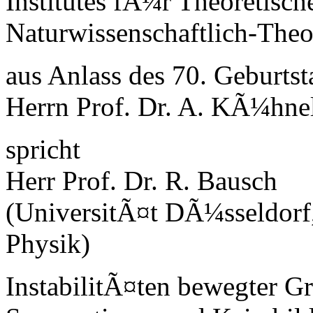
Institutes fÃ¼r Theoretisch
Naturwissenschaftlich-Theo
aus Anlass des 70. Geburts
Herrn Prof. Dr. A. KÃ¼hne
spricht
Herr Prof. Dr. R. Bausch
(UniversitÃ¤t DÃ¼sseldorf,
Physik)
InstabilitÃ¤ten bewegter G