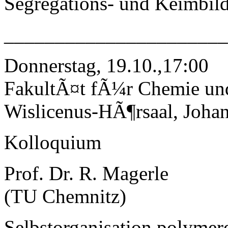
Segregations- und Keimbil
______________________
Donnerstag, 19.10.,17:00
FakultÃ¤t fÃ¼r Chemie un
Wislicenus-HÃ¶rsaal, Johan
Kolloquium
Prof. Dr. R. Magerle
(TU Chemnitz)
Selbstorganisation polymer