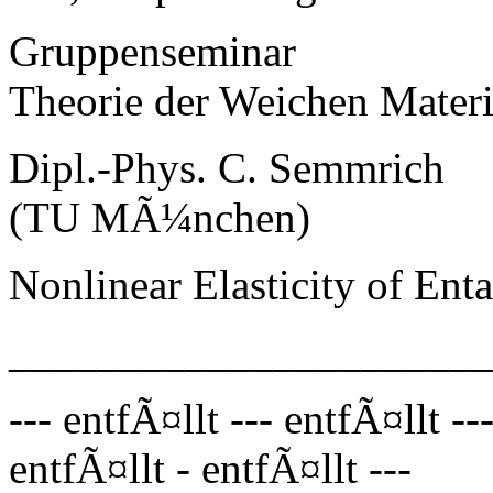
Gruppenseminar
Theorie der Weichen Mater
Dipl.-Phys. C. Semmrich
(TU MÃ¼nchen)
Nonlinear Elasticity of En
_____________________
--- entfÃ¤llt --- entfÃ¤llt --
entfÃ¤llt - entfÃ¤llt ---