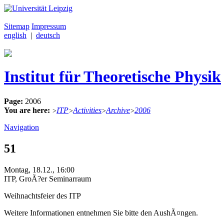
Sitemap
Impressum
english
|
deutsch
Institut für Theoretische Physik
Page:
2006
You are here:
ITP
Activities
Archive
2006
>
>
>
>
Navigation
51
Montag, 18.12., 16:00
ITP, GroÃ?er Seminarraum
Weihnachtsfeier des ITP
Weitere Informationen entnehmen Sie bitte den AushÃ¤ngen.