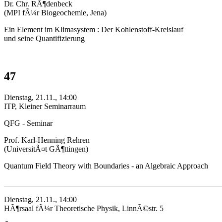
Dr. Chr. RÃ¶denbeck
(MPI fÃ¼r Biogeochemie, Jena)
Ein Element im Klimasystem : Der Kohlenstoff-Kreislauf
und seine Quantifizierung
47
Dienstag, 21.11., 14:00
ITP, Kleiner Seminarraum
QFG - Seminar
Prof. Karl-Henning Rehren
(UniversitÃ¤t GÃ¶ttingen)
Quantum Field Theory with Boundaries - an Algebraic Approach
_______________________________________________________
Dienstag, 21.11., 14:00
HÃ¶rsaal fÃ¼r Theoretische Physik, LinnÃ©str. 5