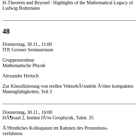
H-Theorem and Beyond : Highlights of the Mathematical Legacy of
Ludwig Boltzmann
_______________________________________________________
48
Donnerstag, 30.11., 11:00
ITP, Grosser Seminarraum
Gruppenseminar
Mathematische Physik
Alexander Hertsch
Zur Klassifizierung von reellen VektorbÃ¼ndeln Ã¼ber kompakten
Mannigfaltigkeiten, Teil 3
_______________________________________________________
Donnerstag, 30.11., 16:00
HÃ¶rsaal 2, Institut fÃ¼r Geophysik, Talstr. 35
Ã?ffentliches Kolloquium im Rahmen des Promotions-
verfahrens