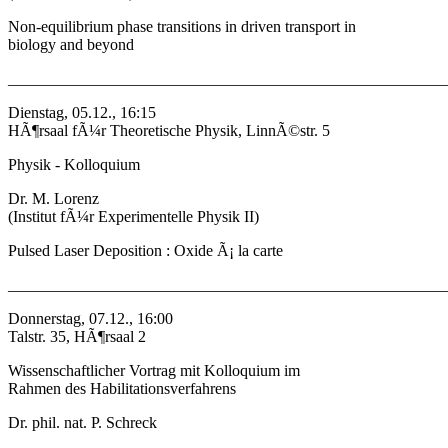
Non-equilibrium phase transitions in driven transport in
biology and beyond
_______________________________________________________
Dienstag, 05.12., 16:15
HÃ¶rsaal fÃ¼r Theoretische Physik, LinnÃ©str. 5
Physik - Kolloquium
Dr. M. Lorenz
(Institut fÃ¼r Experimentelle Physik II)
Pulsed Laser Deposition : Oxide Ã¡ la carte
_______________________________________________________
Donnerstag, 07.12., 16:00
Talstr. 35, HÃ¶rsaal 2
Wissenschaftlicher Vortrag mit Kolloquium im
Rahmen des Habilitationsverfahrens
Dr. phil. nat. P. Schreck