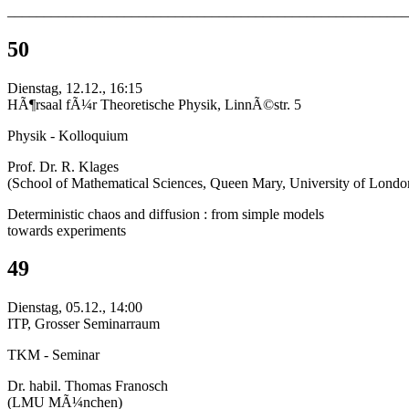
_______________________________________________________
50
Dienstag, 12.12., 16:15
HÃ¶rsaal fÃ¼r Theoretische Physik, LinnÃ©str. 5
Physik - Kolloquium
Prof. Dr. R. Klages
(School of Mathematical Sciences, Queen Mary, University of Londo
Deterministic chaos and diffusion : from simple models
towards experiments
49
Dienstag, 05.12., 14:00
ITP, Grosser Seminarraum
TKM - Seminar
Dr. habil. Thomas Franosch
(LMU MÃ¼nchen)