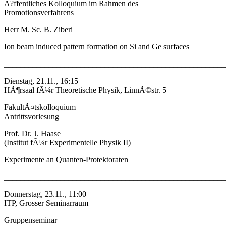
Ã?ffentliches Kolloquium im Rahmen des
Promotionsverfahrens
Herr M. Sc. B. Ziberi
Ion beam induced pattern formation on Si and Ge surfaces
_______________________________________________________
Dienstag, 21.11., 16:15
HÃ¶rsaal fÃ¼r Theoretische Physik, LinnÃ©str. 5
FakultÃ¤tskolloquium
Antrittsvorlesung
Prof. Dr. J. Haase
(Institut fÃ¼r Experimentelle Physik II)
Experimente an Quanten-Protektoraten
_______________________________________________________
Donnerstag, 23.11., 11:00
ITP, Grosser Seminarraum
Gruppenseminar