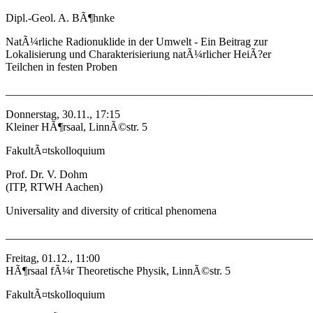
Dipl.-Geol. A. BÃ¶hnke
NatÃ¼rliche Radionuklide in der Umwelt - Ein Beitrag zur
Lokalisierung und Charakterisieriung natÃ¼rlicher HeiÃ?er
Teilchen in festen Proben
_______________________________________________________
Donnerstag, 30.11., 17:15
Kleiner HÃ¶rsaal, LinnÃ©str. 5
FakultÃ¤tskolloquium
Prof. Dr. V. Dohm
(ITP, RTWH Aachen)
Universality and diversity of critical phenomena
_______________________________________________________
Freitag, 01.12., 11:00
HÃ¶rsaal fÃ¼r Theoretische Physik, LinnÃ©str. 5
FakultÃ¤tskolloquium