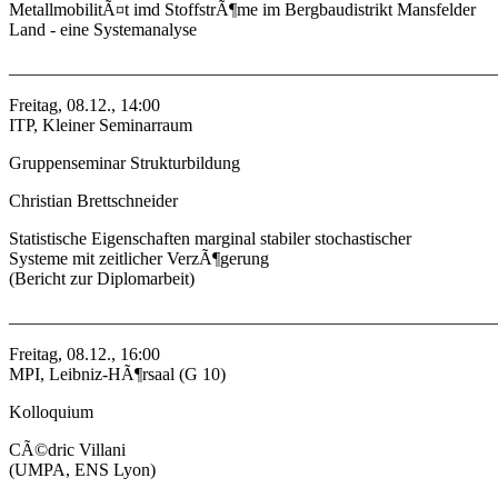
MetallmobilitÃ¤t imd StoffstrÃ¶me im Bergbaudistrikt Mansfelder
Land - eine Systemanalyse
_______________________________________________________
Freitag, 08.12., 14:00
ITP, Kleiner Seminarraum
Gruppenseminar Strukturbildung
Christian Brettschneider
Statistische Eigenschaften marginal stabiler stochastischer
Systeme mit zeitlicher VerzÃ¶gerung
(Bericht zur Diplomarbeit)
_______________________________________________________
Freitag, 08.12., 16:00
MPI, Leibniz-HÃ¶rsaal (G 10)
Kolloquium
CÃ©dric Villani
(UMPA, ENS Lyon)