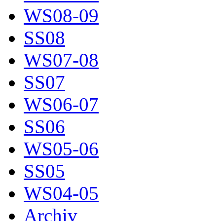
WS08-09
SS08
WS07-08
SS07
WS06-07
SS06
WS05-06
SS05
WS04-05
Archiv