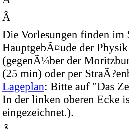
Â
Die Vorlesungen finden im
HauptgebÃ¤ude der Physik
(gegenÃ¼ber der Moritzbur
(25 min) oder per StraÃ?enb
Lageplan
: Bitte auf "Das Ze
In der linken oberen Ecke i
eingezeichnet.).