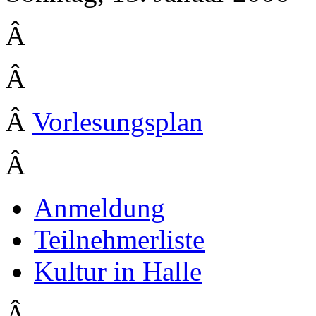
Â
Â
Â
Vorlesungsplan
Â
Anmeldung
Teilnehmerliste
Kultur in Halle
Â