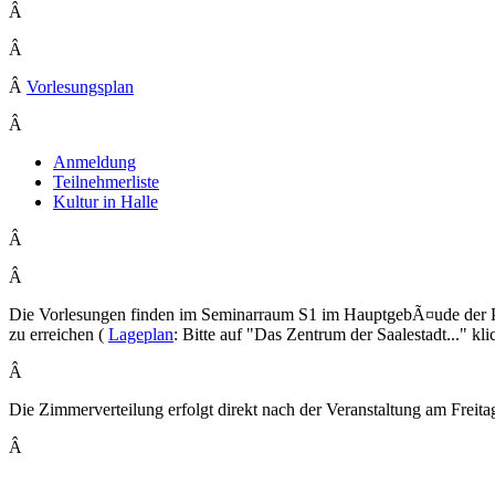
Â
Â
Â
Vorlesungsplan
Â
Anmeldung
Teilnehmerliste
Kultur in Halle
Â
Â
Die Vorlesungen finden im Seminarraum S1 im HauptgebÃ¤ude der P
zu erreichen (
Lageplan
: Bitte auf "Das Zentrum der Saalestadt..." kl
Â
Die Zimmerverteilung erfolgt direkt nach der Veranstaltung am Freit
Â