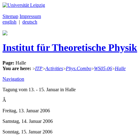
Sitemap
Impressum
english
|
deutsch
Institut für Theoretische Physik
Page:
Halle
You are here:
ITP
Activities
Phys.Combo
WS05-06
Halle
>
>
>
>
>
Navigation
Tagung vom 13. - 15. Januar in Halle
Â
Freitag, 13. Januar 2006
Samstag, 14. Januar 2006
Sonntag, 15. Januar 2006