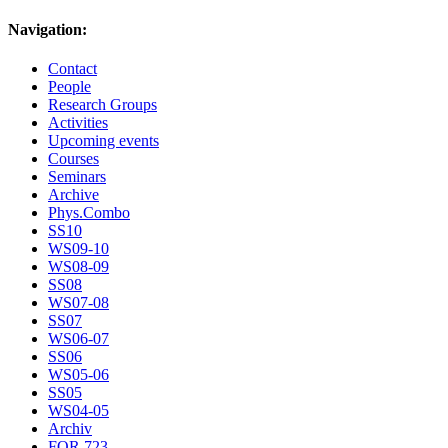
Navigation:
Contact
People
Research Groups
Activities
Upcoming events
Courses
Seminars
Archive
Phys.Combo
SS10
WS09-10
WS08-09
SS08
WS07-08
SS07
WS06-07
SS06
WS05-06
SS05
WS04-05
Archiv
FOR 723