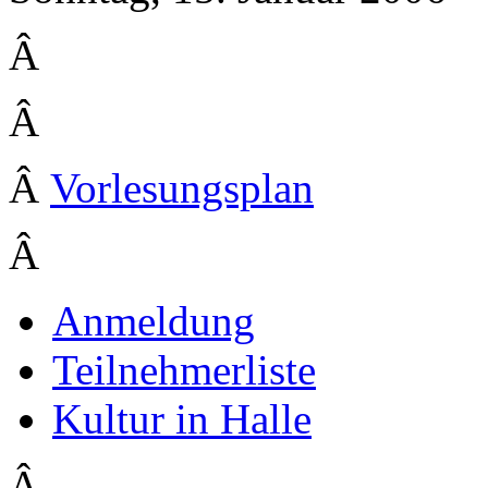
Â
Â
Â
Vorlesungsplan
Â
Anmeldung
Teilnehmerliste
Kultur in Halle
Â