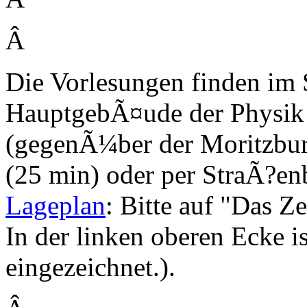
Â
Die Vorlesungen finden im
HauptgebÃ¤ude der Physik
(gegenÃ¼ber der Moritzbur
(25 min) oder per StraÃ?enb
Lageplan
: Bitte auf "Das Ze
In der linken oberen Ecke i
eingezeichnet.).