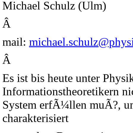
Michael Schulz (Ulm)
Â
mail:
michael.schulz@physi
Â
Es ist bis heute unter Phys
Informationstheoretikern ni
System erfÃ¼llen muÃ?, um
charakterisiert