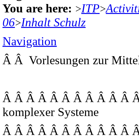
You are here:
ITP
Activit
>
>
06
Inhalt Schulz
>
Navigation
Â Â Vorlesungen zur Mitt
Â Â Â Â Â Â Â Â Â Â Â Â 
komplexer Systeme
Â Â Â Â Â Â Â Â Â Â Â 