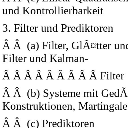
und Kontrollierbarkeit
3. Filter und Prediktoren
Â Â (a) Filter, GlÃ¤tter u
Filter und Kalman-
Â Â Â Â Â Â Â Â Â Filter
Â Â (b) Systeme mit GedÃ¤
Konstruktionen, Martingale
Â Â (c) Prediktoren