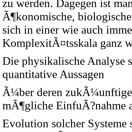
zu werden. Dagegen ist man 
Ã¶konomische, biologische
sich in einer wie auch imme
KomplexitÃ¤tsskala ganz w
Die physikalische Analyse s
quantitative Aussagen
Ã¼ber deren zukÃ¼unftige
mÃ¶gliche EinfuÃ?nahme a
Evolution solcher Systeme 