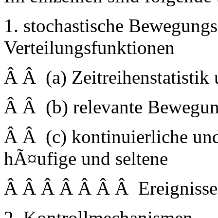
1. stochastische Bewegung
Verteilungsfunktionen
Â Â (a) Zeitreihenstatisti
Â Â (b) relevante Bewegu
Â Â (c) kontinuierliche un
hÃ¤ufige und seltene
Â Â Â Â Â Â Â Ereignisse
2. Kontrollmechanismen