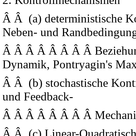
Â Â (a) deterministische Ko
Neben- und Randbedingung
Â Â Â Â Â Â Â Â Beziehun
Dynamik, Pontryagin's Ma
Â Â (b) stochastische Kont
und Feedback-
Â Â Â Â Â Â Â Â Mechan
Â Â (c) Linear-Quadratisch