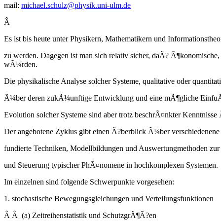
mail:
michael.schulz@physik.uni-ulm.de
Â
Es ist bis heute unter Physikern, Mathematikern und Informationsthe
zu werden. Dagegen ist man sich relativ sicher, daÃ? Ã¶konomische,
wÃ¼rden.
Die physikalische Analyse solcher Systeme, qualitative oder quantita
Ã¼ber deren zukÃ¼unftige Entwicklung und eine mÃ¶gliche Einfu
Evolution solcher Systeme sind aber trotz beschrÃ¤nkter Kenntniss
Der angebotene Zyklus gibt einen Ã?berblick Ã¼ber verschiedenene 
fundierte Techniken, Modellbildungen und Auswertungmethoden zur
und Steuerung typischer PhÃ¤nomene in hochkomplexen Systemen.
Im einzelnen sind folgende Schwerpunkte vorgesehen:
1. stochastische Bewegungsgleichungen und Verteilungsfunktionen
Â Â (a) Zeitreihenstatistik und SchutzgrÃ¶Ã?en