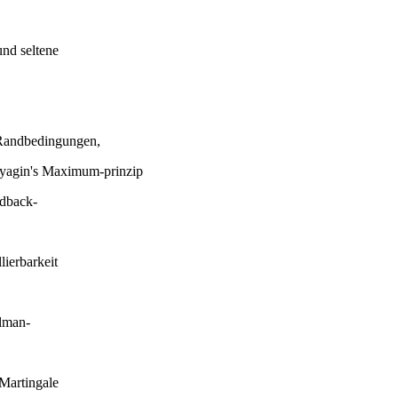
und seltene
 Randbedingungen,
yagin's Maximum-prinzip
edback-
ierbarkeit
alman-
Martingale