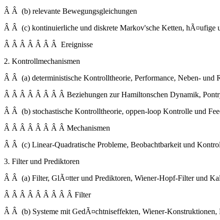
Â Â (b) relevante Bewegungsgleichungen
Â Â (c) kontinuierliche und diskrete Markov'sche Ketten, hÃ¤ufige 
Â Â Â Â Â Â Â Ereignisse
2. Kontrollmechanismen
Â Â (a) deterministische Kontrolltheorie, Performance, Neben- und
Â Â Â Â Â Â Â Â Beziehungen zur Hamiltonschen Dynamik, Pontr
Â Â (b) stochastische Kontrolltheorie, oppen-loop Kontrolle und Fe
Â Â Â Â Â Â Â Â Mechanismen
Â Â (c) Linear-Quadratische Probleme, Beobachtbarkeit und Kontroll
3. Filter und Prediktoren
Â Â (a) Filter, GlÃ¤tter und Prediktoren, Wiener-Hopf-Filter und K
Â Â Â Â Â Â Â Â Â Filter
Â Â (b) Systeme mit GedÃ¤chtniseffekten, Wiener-Konstruktionen, 