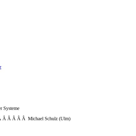
z
r Systeme
Â Â Â Â Â Michael Schulz (Ulm)