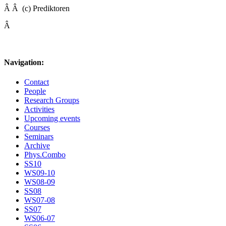
Â Â (c) Prediktoren
Â
Navigation:
Contact
People
Research Groups
Activities
Upcoming events
Courses
Seminars
Archive
Phys.Combo
SS10
WS09-10
WS08-09
SS08
WS07-08
SS07
WS06-07