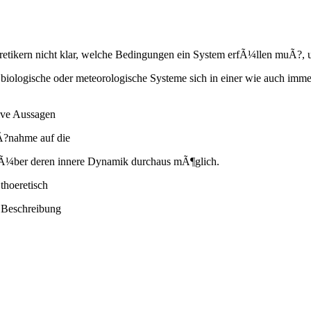
oretikern nicht klar, welche Bedingungen ein System erfÃ¼llen muÃ?, u
 biologische oder meteorologische Systeme sich in einer wie auch imm
tive Aussagen
Ã?nahme auf die
e Ã¼ber deren innere Dynamik durchaus mÃ¶glich.
thoeretisch
 Beschreibung