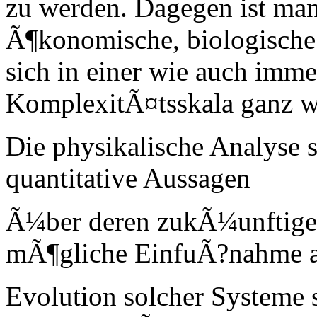
zu werden. Dagegen ist man 
Ã¶konomische, biologische
sich in einer wie auch imme
KomplexitÃ¤tsskala ganz w
Die physikalische Analyse s
quantitative Aussagen
Ã¼ber deren zukÃ¼unftige
mÃ¶gliche EinfuÃ?nahme a
Evolution solcher Systeme 