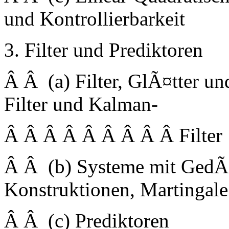
und Kontrollierbarkeit
3. Filter und Prediktoren
Â Â (a) Filter, GlÃ¤tter u
Filter und Kalman-
Â Â Â Â Â Â Â Â Â Filter
Â Â (b) Systeme mit GedÃ¤
Konstruktionen, Martingale
Â Â (c) Prediktoren