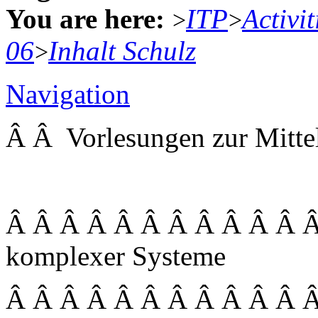
You are here:
ITP
Activit
>
>
06
Inhalt Schulz
>
Navigation
Â Â Vorlesungen zur Mitt
Â Â Â Â Â Â Â Â Â Â Â Â 
komplexer Systeme
Â Â Â Â Â Â Â Â Â Â Â 