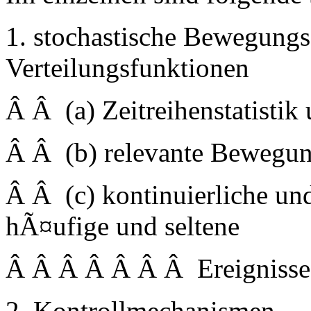
1. stochastische Bewegung
Verteilungsfunktionen
Â Â (a) Zeitreihenstatisti
Â Â (b) relevante Bewegu
Â Â (c) kontinuierliche un
hÃ¤ufige und seltene
Â Â Â Â Â Â Â Ereignisse
2. Kontrollmechanismen