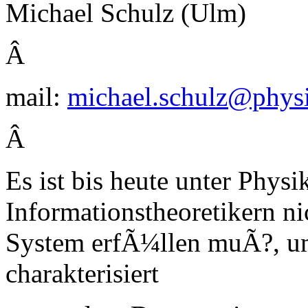
Michael Schulz (Ulm)
Â
mail:
michael.schulz@physi
Â
Es ist bis heute unter Phys
Informationstheoretikern ni
System erfÃ¼llen muÃ?, um
charakterisiert