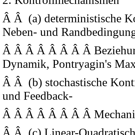
Â Â (a) deterministische Ko
Neben- und Randbedingung
Â Â Â Â Â Â Â Â Beziehun
Dynamik, Pontryagin's Ma
Â Â (b) stochastische Kont
und Feedback-
Â Â Â Â Â Â Â Â Mechan
Â Â (c) Linear-Quadratisch