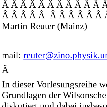
Â Â Â Â Â Â Â Â Â Â Â 
Â Â Â Â Â Â Â Â Â Â Â 
Martin Reuter (Mainz)
mail:
reuter@zino.physik.u
Â
In dieser Vorlesungsreihe 
Grundlagen der Wilsonsch
diskutiert und dabei insbes