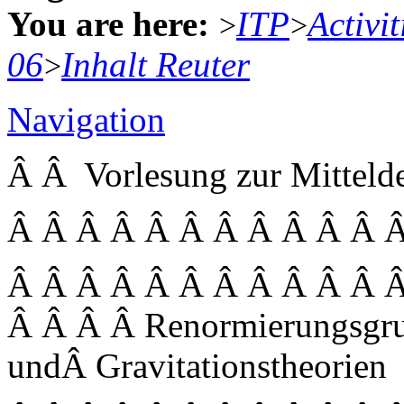
You are here:
ITP
Activit
>
>
06
Inhalt Reuter
>
Navigation
Â Â Vorlesung zur Mittel
Â Â Â Â Â Â Â Â Â Â Â 
Â Â Â Â Â Â Â Â Â Â Â 
Â Â Â Â Renormierungsgr
undÂ Gravitationstheorien