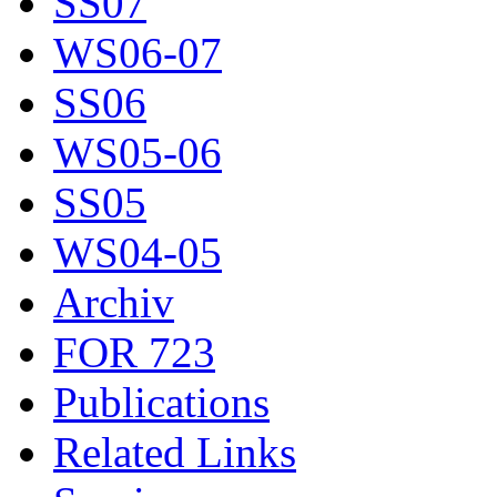
SS07
WS06-07
SS06
WS05-06
SS05
WS04-05
Archiv
FOR 723
Publications
Related Links