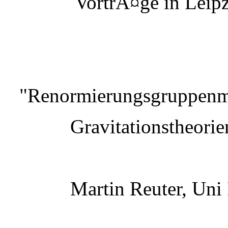
VortrÃ¤ge in Leipz
"Renormierungsgruppenme
Gravitationstheorie
Martin Reuter, Uni 