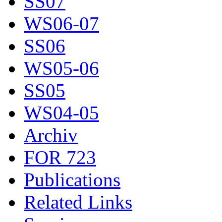
SS07
WS06-07
SS06
WS05-06
SS05
WS04-05
Archiv
FOR 723
Publications
Related Links