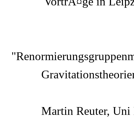
VortrÃ¤ge in Leipz
"Renormierungsgruppenme
Gravitationstheorie
Martin Reuter, Uni 