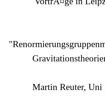
VortrÃ¤ge in Leipz
"Renormierungsgruppenme
Gravitationstheorie
Martin Reuter, Uni 