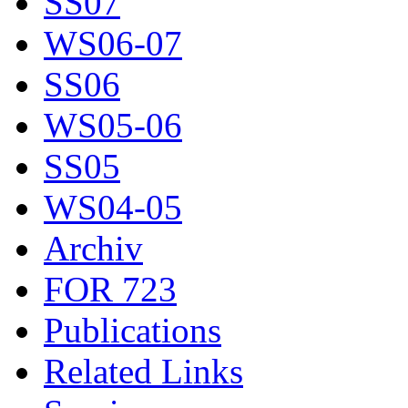
SS07
WS06-07
SS06
WS05-06
SS05
WS04-05
Archiv
FOR 723
Publications
Related Links