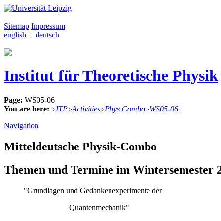
Sitemap
Impressum
english
|
deutsch
Institut für Theoretische Physik
Page:
WS05-06
You are here:
ITP
Activities
Phys.Combo
WS05-06
>
>
>
>
Navigation
Mitteldeutsche Physik-Combo
Themen und Termine im Wintersemester 2
"Grundlagen und Gedankenexperimente der
Quantenmechanik"