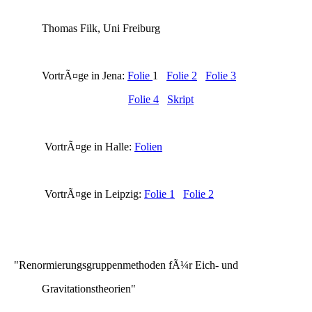
Thomas Filk, Uni Freiburg
VortrÃ¤ge in Jena:
Folie
1
Folie 2
Folie 3
Folie 4
Skript
VortrÃ¤ge in Halle:
Folien
VortrÃ¤ge in Leipzig:
Folie 1
Folie 2
"Renormierungsgruppenmethoden fÃ¼r Eich- und
Gravitationstheorien"