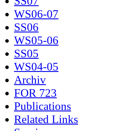
SS07
WS06-07
SS06
WS05-06
SS05
WS04-05
Archiv
FOR 723
Publications
Related Links