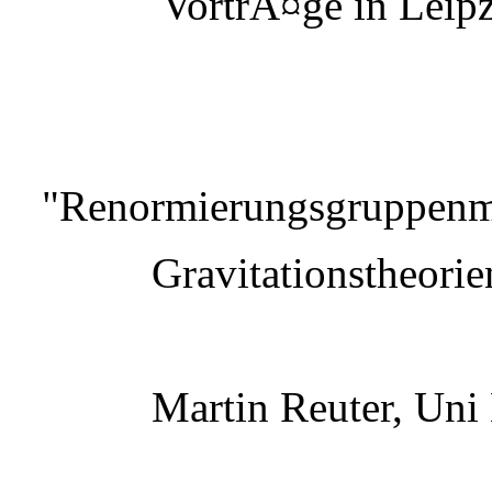
VortrÃ¤ge in Leipz
"Renormierungsgruppenme
Gravitationstheorie
Martin Reuter, Uni 