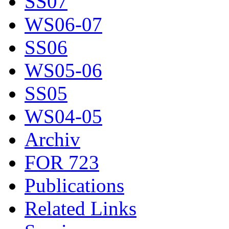
SS07
WS06-07
SS06
WS05-06
SS05
WS04-05
Archiv
FOR 723
Publications
Related Links