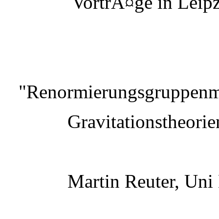
VortrÃ¤ge in Leipz
"Renormierungsgruppenme
Gravitationstheorie
Martin Reuter, Uni 