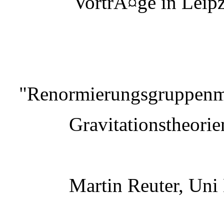
VortrÃ¤ge in Leipz
"Renormierungsgruppenme
Gravitationstheorie
Martin Reuter, Uni 