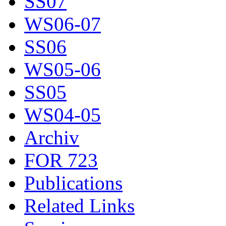
SS07
WS06-07
SS06
WS05-06
SS05
WS04-05
Archiv
FOR 723
Publications
Related Links