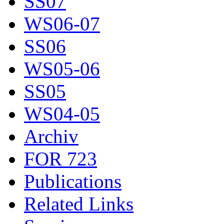
SS07
WS06-07
SS06
WS05-06
SS05
WS04-05
Archiv
FOR 723
Publications
Related Links