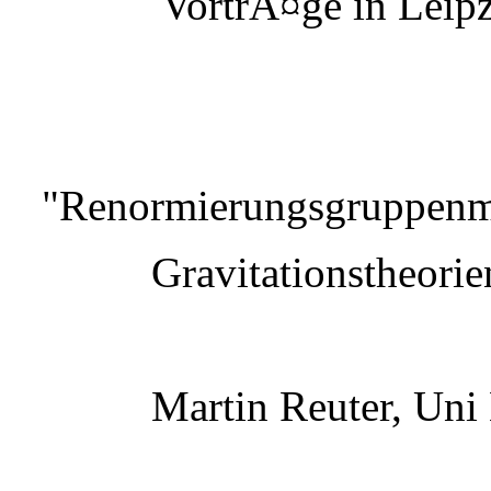
VortrÃ¤ge in Leipz
"Renormierungsgruppenme
Gravitationstheorie
Martin Reuter, Uni 