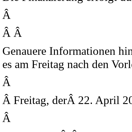
Â
Â Â
Genauere Informationen hin
es am Freitag nach den Vor
Â
Â Freitag, derÂ 22. April
Â