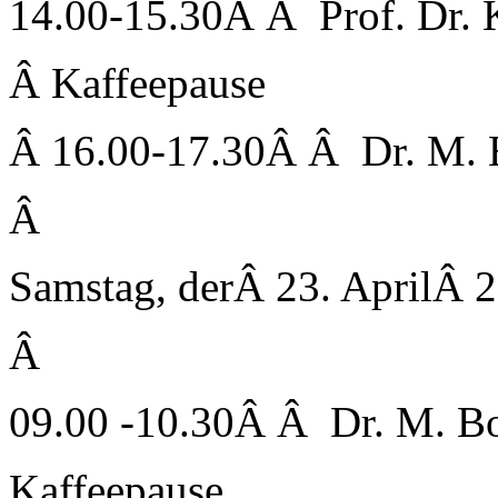
14.00-15.30Â Â Prof. Dr. 
Â Kaffeepause
Â 16.00-17.30Â Â Dr. M.
Â
Samstag, derÂ 23. AprilÂ 
Â
09.00 -10.30Â Â Dr. M. 
Kaffeepause