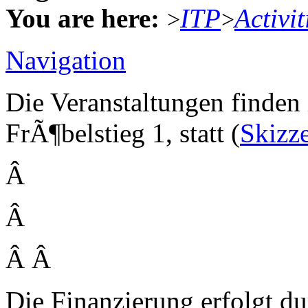
You are here:
ITP
Activit
>
>
Navigation
Die Veranstaltungen finde
FrÃ¶belstieg 1, statt (
Skizz
Â
Â
Â Â
Die Finanzierung erfolgt du