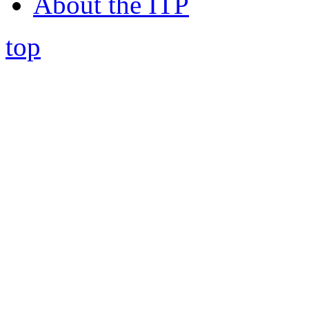
About the ITP
top