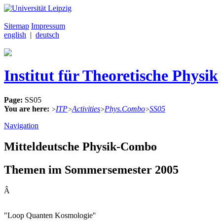
Sitemap
Impressum
english
|
deutsch
Institut für Theoretische Physik
Page:
SS05
You are here:
ITP
Activities
Phys.Combo
SS05
>
>
>
>
Navigation
Mitteldeutsche Physik-Combo
Themen im Sommersemester 2005
Â
"Loop Quanten Kosmologie''