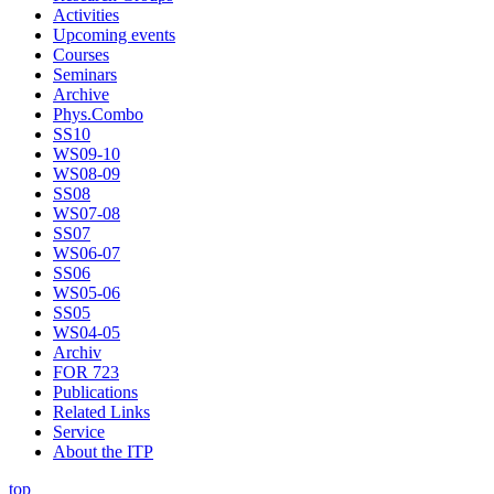
Activities
Upcoming events
Courses
Seminars
Archive
Phys.Combo
SS10
WS09-10
WS08-09
SS08
WS07-08
SS07
WS06-07
SS06
WS05-06
SS05
WS04-05
Archiv
FOR 723
Publications
Related Links
Service
About the ITP
top