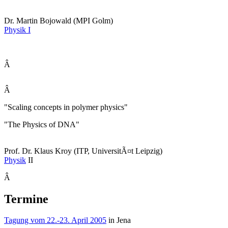
Dr. Martin Bojowald (MPI Golm)
Physik I
Â
Â
"Scaling concepts in polymer physics"
"The Physics of DNA"
Prof. Dr. Klaus Kroy (ITP, UniversitÃ¤t Leipzig)
Physik
II
Â
Termine
Tagung vom 22.-23. April 2005
in Jena