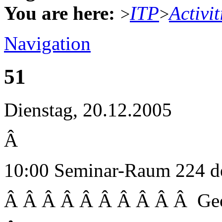
You are here:
ITP
Activit
>
>
Navigation
51
Dienstag, 20.12.2005
Â
10:00 Seminar-Raum 224 d
Â Â Â Â Â Â Â Â Â Â Geow