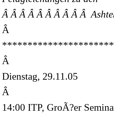
Â Â Â Â Â Â Â Â Â Â Ashte
Â
**********************
Â
Dienstag, 29.11.05
Â
14:00 ITP, GroÃ?er Semin