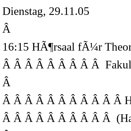
Dienstag, 29.11.05
Â
16:15 HÃ¶rsaal fÃ¼r Theor
Â Â Â Â Â Â Â Â Â Fakul
Â
Â Â Â Â Â Â Â Â Â Â Â Her
Â Â Â Â Â Â Â Â Â Â (Hahn