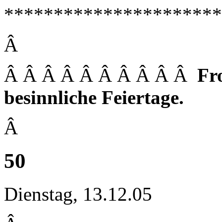
**********************
Â
Â Â Â Â Â Â Â Â Â Â
Fr
besinnliche Feiertage.
Â
50
Dienstag, 13.12.05