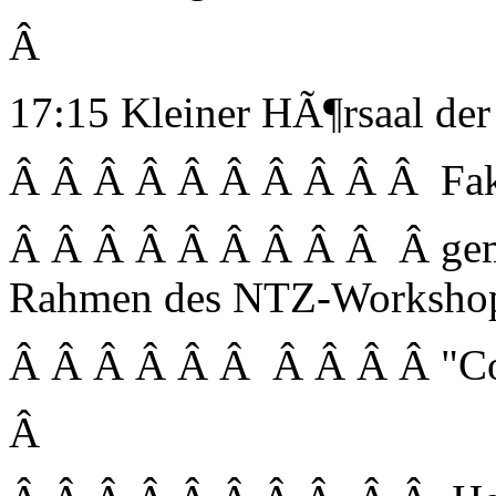
Â
17:15 Kleiner HÃ¶rsaal der
Â Â Â Â Â Â Â Â Â Â Fak
Â Â Â Â Â Â Â Â Â Â ge
Rahmen des NTZ-Worksho
Â Â Â Â Â Â Â Â Â Â "C
Â