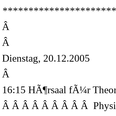
**********************
Â
Â
Dienstag, 20.12.2005
Â
16:15 HÃ¶rsaal fÃ¼r Theor
Â Â Â Â Â Â Â Â Â Physi