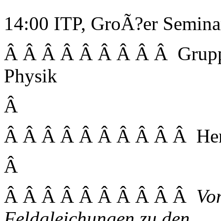
14:00 ITP, GroÃ?er Semin
Â Â Â Â Â Â Â Â Â Grupp
Physik
Â
Â Â Â Â Â Â Â Â Â Â Herr
Â
Â Â Â Â Â Â Â Â Â Â
Vo
Feldgleichungen zu den