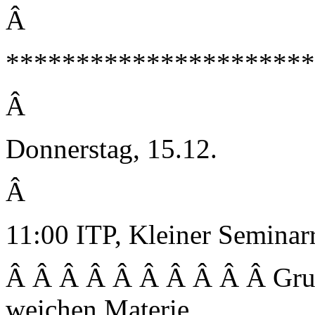
Â
**********************
Â
Donnerstag, 15.12.
Â
11:00 ITP, Kleiner Semina
Â Â Â Â Â Â Â Â Â Â Grup
weichen Materie