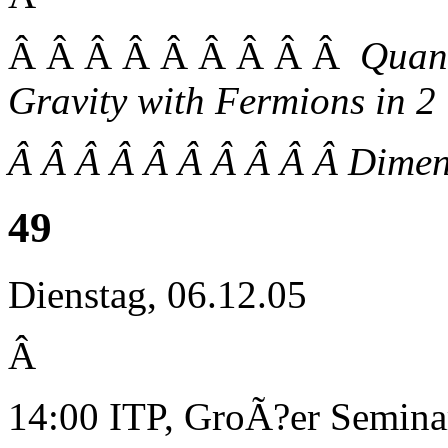
Â Â Â Â Â Â Â Â Â
Quant
Gravity with Fermions in 2
Â Â Â Â Â Â Â Â Â Â Dimens
49
Dienstag, 06.12.05
Â
14:00 ITP, GroÃ?er Semin