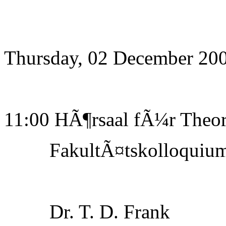
Thursday, 02 December 20
11:00 HÃ¶rsaal fÃ¼r Theor
FakultÃ¤tskolloquiu
Dr. T. D. Frank