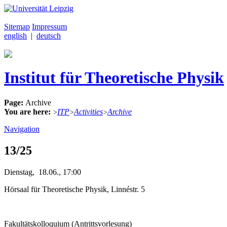
Sitemap
Impressum
english
|
deutsch
Institut für Theoretische Physik
Page:
Archive
You are here:
ITP
Activities
Archive
>
>
>
Navigation
13/25
Dienstag, 18.06., 17:00
Hörsaal für Theoretische Physik, Linnéstr. 5
Fakultätskolloquium (Antrittsvorlesung)