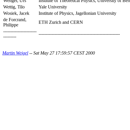
Wenger, Urs
Institute of Theoretical Physics, University of Be
Wettig, Tilo
Yale University
Wosiek, Jacek
Institute of Physics, Jagellonian University
de Forcrand,
ETH Zurich and CERN
Philippe
-----------------------
--------------------------------------------------------
---------
Martin Weigel
-- Sat May 27 17:59:57 CEST 2000