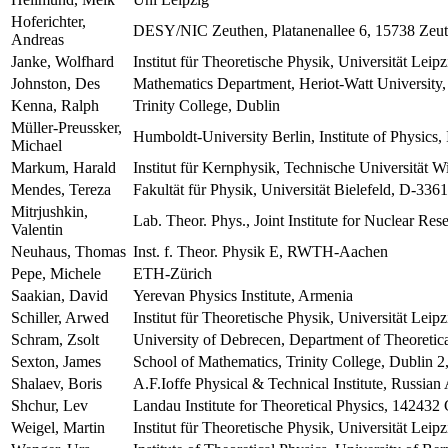
Hoferichter,
DESY/NIC Zeuthen, Platanenallee 6, 15738 Zeu
Andreas
Janke, Wolfhard
Institut für Theoretische Physik, Universität Lei
Johnston, Des
Mathematics Department, Heriot-Watt Universit
Kenna, Ralph
Trinity College, Dublin
Müller-Preussker,
Humboldt-University Berlin, Institute of Physics,
Michael
Markum, Harald
Institut für Kernphysik, Technische Universität W
Mendes, Tereza
Fakultät für Physik, Universität Bielefeld, D-3361
Mitrjushkin,
Lab. Theor. Phys., Joint Institute for Nuclear Re
Valentin
Neuhaus, Thomas
Inst. f. Theor. Physik E, RWTH-Aachen
Pepe, Michele
ETH-Zürich
Saakian, David
Yerevan Physics Institute, Armenia
Schiller, Arwed
Institut für Theoretische Physik, Universität Leipz
Schram, Zsolt
University of Debrecen, Department of Theoreti
Sexton, James
School of Mathematics, Trinity College, Dublin 2,
Shalaev, Boris
A.F.Ioffe Physical & Technical Institute, Russia
Shchur, Lev
Landau Institute for Theoretical Physics, 142432
Weigel, Martin
Institut für Theoretische Physik, Universität Lei