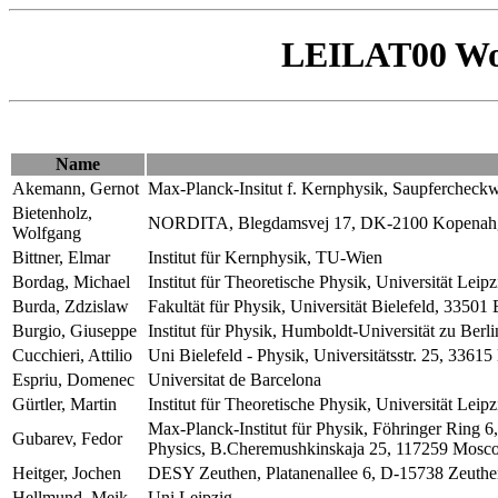
LEILAT00 Wor
Name
Akemann, Gernot
Max-Planck-Insitut f. Kernphysik, Saupfercheck
Bietenholz,
NORDITA, Blegdamsvej 17, DK-2100 Kopenah
Wolfgang
Bittner, Elmar
Institut für Kernphysik, TU-Wien
Bordag, Michael
Institut für Theoretische Physik, Universität Lei
Burda, Zdzislaw
Fakultät für Physik, Universität Bielefeld, 33501 
Burgio, Giuseppe
Institut für Physik, Humboldt-Universität zu Berli
Cucchieri, Attilio
Uni Bielefeld - Physik, Universitätsstr. 25, 33615
Espriu, Domenec
Universitat de Barcelona
Gürtler, Martin
Institut für Theoretische Physik, Universität Lei
Max-Planck-Institut für Physik, Föhringer Ring 
Gubarev, Fedor
Physics, B.Cheremushkinskaja 25, 117259 Mosco
Heitger, Jochen
DESY Zeuthen, Platanenallee 6, D-15738 Zeuthe
Hellmund, Meik
Uni Leipzig