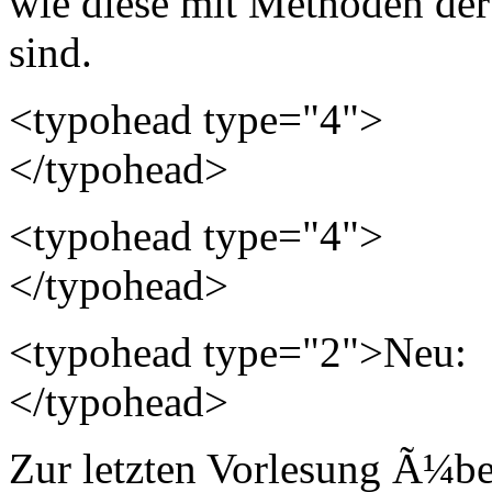
wie diese mit Methoden der
sind.
<typohead type="4">
</typohead>
<typohead type="4">
</typohead>
<typohead type="2">Neu:
</typohead>
Zur letzten Vorlesung Ã¼be