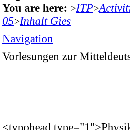
You are here:
ITP
Activit
>
>
05
Inhalt Gies
>
Navigation
Vorlesungen zur Mitteldeu
<typohead type="1">Physi