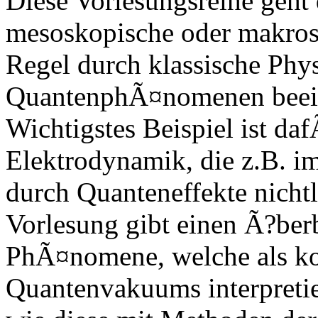
Diese Vorlesungsreihe geht 
mesoskopische oder makros
Regel durch klassische Phys
QuantenphÃ¤nomenen beein
Wichtigstes Beispiel ist da
Elektrodynamik, die z.B. im
durch Quanteneffekte nichtl
Vorlesung gibt einen Ã?be
PhÃ¤nomene, welche als ko
Quantenvakuums interpretie