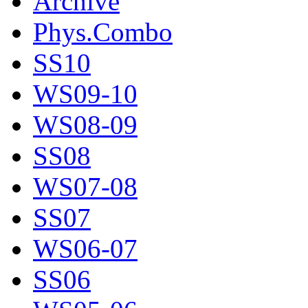
Archive
Phys.Combo
SS10
WS09-10
WS08-09
SS08
WS07-08
SS07
WS06-07
SS06