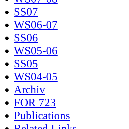
SS07
WS06-07
SS06
WS05-06
SS05
WS04-05
Archiv
FOR 723
Publications
Related Links