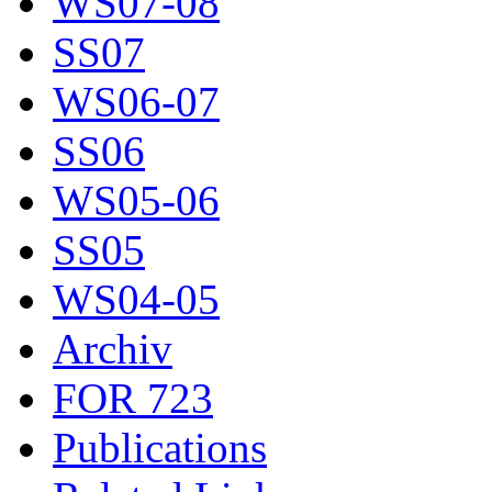
WS07-08
SS07
WS06-07
SS06
WS05-06
SS05
WS04-05
Archiv
FOR 723
Publications