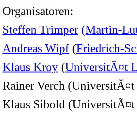
Organisatoren:
Steffen Trimper
(Martin-Lu
Andreas Wipf
(
Friedrich-Sc
Klaus Kroy
(
UniversitÃ¤t L
Rainer Verch (UniversitÃ¤t
Klaus Sibold (UniversitÃ¤t 