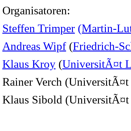
Organisatoren:
Steffen Trimper
(Martin-Lu
Andreas Wipf
(
Friedrich-Sc
Klaus Kroy
(
UniversitÃ¤t L
Rainer Verch (UniversitÃ¤t
Klaus Sibold (UniversitÃ¤t 