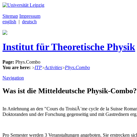
Sitemap
Impressum
english
|
deutsch
Institut für Theoretische Physik
Page:
Phys.Combo
You are here:
ITP
Activities
Phys.Combo
>
>
>
Navigation
Was ist die Mitteldeutsche Physik-Combo?
In Anlehnung an den "Cours du TroisiÃ¨me cycle de la Suisse Roma
Doktoranden und der Forschung gegenseitig und mit Gastrednern ergÃ¤
Pro Semester werden 3 Veranstaltungen angeboten. Sie erstrecken si