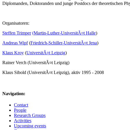
Diplomanden, Doktoranden und junge Postdocs der theoretischen Phy
Organisatoren:
Steffen Trimper
(Martin-Luther-UniversitÃ¤t Halle
)
Andreas Wipf
(
Friedrich-Schiller-UniversitÃ¤t Jena
)
Klaus Kroy
(
UniversitÃ¤t Leipzig
)
Rainer Verch (UniversitÃ¤t Leipzig)
Klaus Sibold (UniversitÃ¤t Leipzig), aktiv 1995 - 2008
Navigation:
Contact
People
Research Groups
Activities
Upcoming events