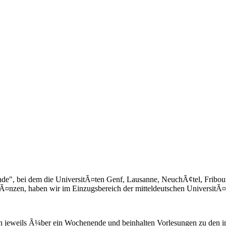
nde", bei dem die UniversitÃ¤ten Genf, Lausanne, NeuchÃ¢tel, Fribo
nzen, haben wir im Einzugsbereich der mitteldeutschen UniversitÃ¤ten
ch jeweils Ã¼ber ein Wochenende und beinhalten Vorlesungen zu den i