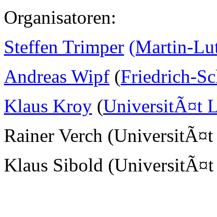
Organisatoren:
Steffen Trimper
(Martin-Lu
Andreas Wipf
(
Friedrich-Sc
Klaus Kroy
(
UniversitÃ¤t L
Rainer Verch (UniversitÃ¤t
Klaus Sibold (UniversitÃ¤t 