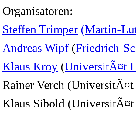
Organisatoren:
Steffen Trimper
(Martin-Lu
Andreas Wipf
(
Friedrich-Sc
Klaus Kroy
(
UniversitÃ¤t L
Rainer Verch (UniversitÃ¤t
Klaus Sibold (UniversitÃ¤t 