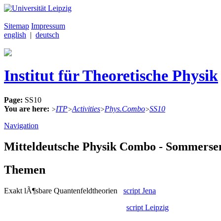
Sitemap
Impressum
english
|
deutsch
Institut für Theoretische Physik
Page:
SS10
You are here:
ITP
Activities
Phys.Combo
SS10
>
>
>
>
Navigation
Mitteldeutsche Physik Combo - Sommerse
Themen
Exakt lÃ¶sbare Quantenfeldtheorien
script Jena
script Leipzig