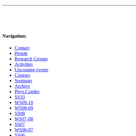
______________________________________________________
Navigation:
Contact
People
Research Groups
Activities
Upcoming events
Courses
Seminars
Archive
Phys.Combo
SS10
WS09-10
WS08-09
SS08
WS07-08
SS07
WS06-07
SS06