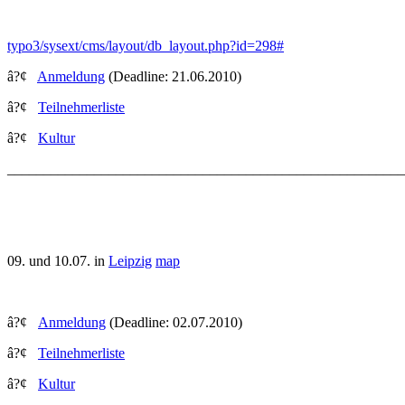
typo3/sysext/cms/layout/db_layout.php?id=298#
â?¢
Anmeldung
(Deadline: 21.06.2010)
â?¢
Teilnehmerliste
â?¢
Kultur
______________________________________________________
09. und 10.07. in
Leipzig
map
â?¢
Anmeldung
(Deadline: 02.07.2010)
â?¢
Teilnehmerliste
â?¢
Kultur