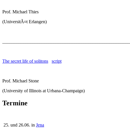
Prof. Michael Thies
(UniversitÃ¤t Erlangen)
_______________________________________________________
The secret life of solitons
script
Prof. Michael Stone
(University of Illinois at Urbana-Champaign)
Termine
25. und 26.06. in
Jena