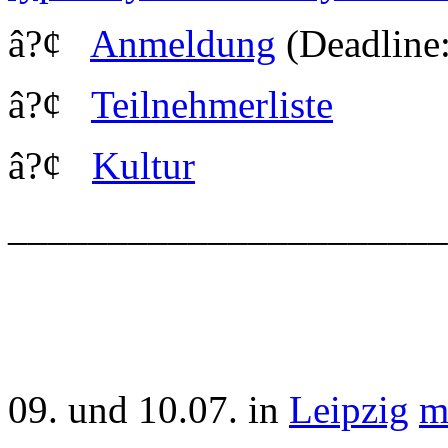
â?¢
Anmeldung
(Deadline:
â?¢
Teilnehmerliste
â?¢
Kultur
_____________________
09. und 10.07. in
Leipzig
m