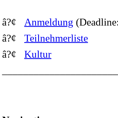
â?¢
Anmeldung
(Deadline
â?¢
Teilnehmerliste
â?¢
Kultur
_____________________