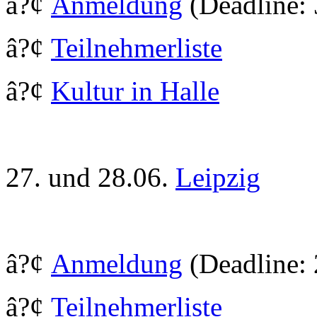
â?¢
Anmeldung
(Deadline:
â?¢
Teilnehmerliste
â?¢
Kultur in Halle
27. und 28.06.
Leipzig
â?¢
Anmeldung
(Deadline: 
â?¢
Teilnehmerliste