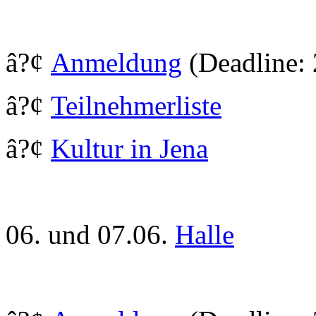
â?¢
Anmeldung
(Deadline: 
â?¢
Teilnehmerliste
â?¢
Kultur in Jena
06. und 07.06.
Halle