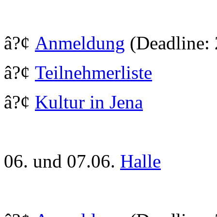
â?¢
Anmeldung
(Deadline: 
â?¢
Teilnehmerliste
â?¢
Kultur in Jena
06. und 07.06.
Halle