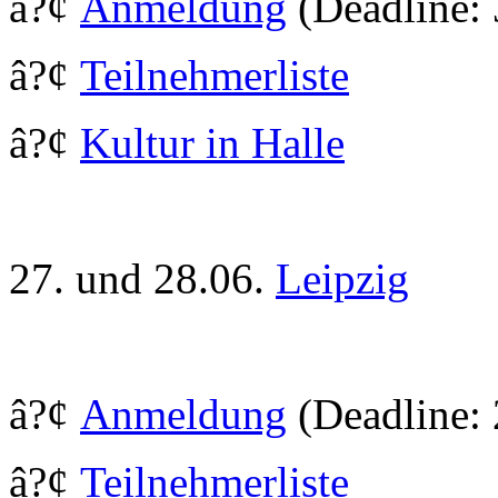
â?¢
Anmeldung
(Deadline:
â?¢
Teilnehmerliste
â?¢
Kultur in Halle
27. und 28.06.
Leipzig
â?¢
Anmeldung
(Deadline: 
â?¢
Teilnehmerliste