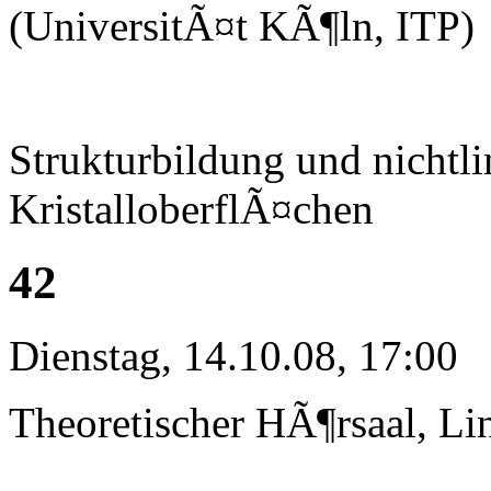
(UniversitÃ¤t KÃ¶ln, ITP)
Strukturbildung und nichtl
KristalloberflÃ¤chen
42
Dienstag, 14.10.08, 17:00
Theoretischer HÃ¶rsaal, Li