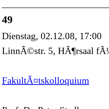
_____________________
49
Dienstag, 02.12.08, 17:00
LinnÃ©str. 5, HÃ¶rsaal fÃ
FakultÃ¤tskolloquium