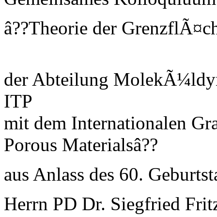
â??Theorie der GrenzflÃ¤c
der Abteilung MolekÃ¼ldy
ITP
mit dem Internationalen Gra
Porous Materialsâ??
aus Anlass des 60. Geburts
Herrn PD Dr. Siegfried Frit