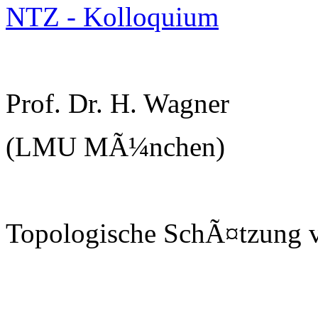
NTZ - Kolloquium
Prof. Dr. H. Wagner
(LMU MÃ¼nchen)
Topologische SchÃ¤tzung v