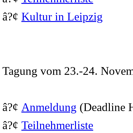
â?¢
Kultur in Leipzig
Tagung vom 23.-24. Novem
â?¢
Anmeldung
(Deadline 
â?¢
Teilnehmerliste