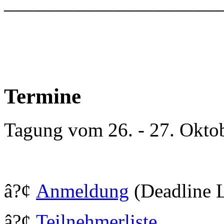
_____________________
Termine
Tagung vom 26. - 27. Okto
â?¢
Anmeldung
(Deadline L
â?¢
Teilnehmerliste