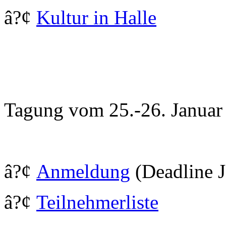
â?¢
Kultur in Halle
Tagung vom 25.-26. Januar
â?¢
Anmeldung
(Deadline J
â?¢
Teilnehmerliste