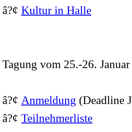
â?¢
Kultur in Halle
Tagung vom 25.-26. Januar
â?¢
Anmeldung
(Deadline J
â?¢
Teilnehmerliste