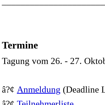
_____________________
Termine
Tagung vom 26. - 27. Okto
â?¢
Anmeldung
(Deadline L
â?¢
Teilnehmerliste