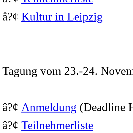
â?¢
Kultur in Leipzig
Tagung vom 23.-24. Novem
â?¢
Anmeldung
(Deadline 
â?¢
Teilnehmerliste