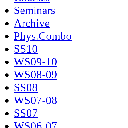
Seminars
Archive
Phys.Combo
SS10
WS09-10
WS08-09
SS08
WS07-08
SS07
WS06-07