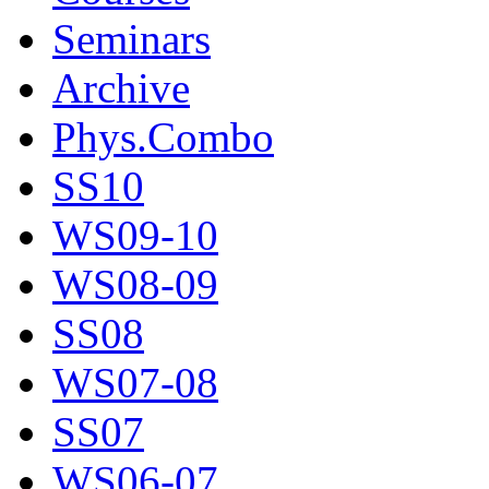
Seminars
Archive
Phys.Combo
SS10
WS09-10
WS08-09
SS08
WS07-08
SS07
WS06-07